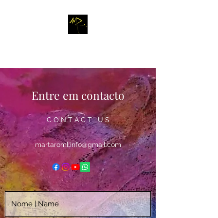
M
A R T A
R
O M L
Entre em contacto
C O N T A C T U S
martaroml.info@gmail.com