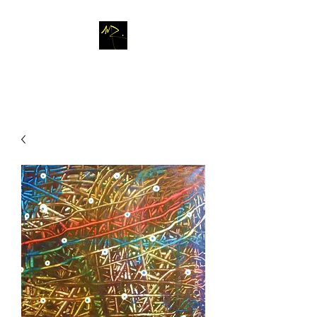
M
A R T A
R
O M L