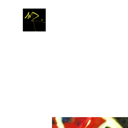
M
A R T A
R
O M L