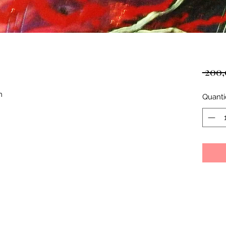
 200,
m
Quant