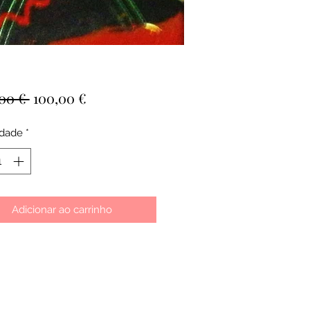
Preço
Preço
00 € 
100,00 €
normal
promocional
idade
*
Adicionar ao carrinho