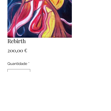
Rebirth
Preço
200,00 €
Quantidade
*
Adicionar ao carrinho
Acrílico S/tela _ 70 x 50 cm