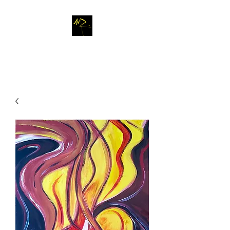
M
A R T A
R
O M L