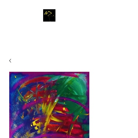
M
A R T A
R
O M L