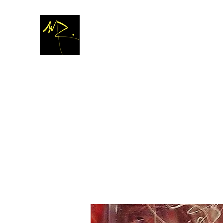
M
A R T A
R
O M L