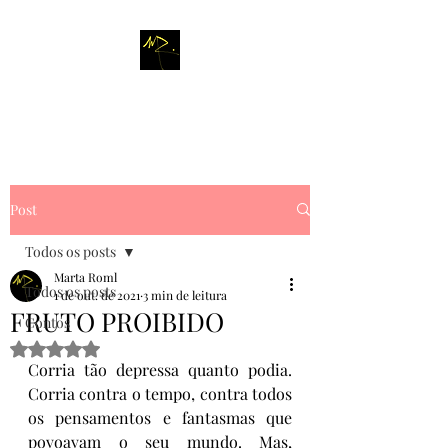
M
A R T A
R
O M L
Post
Todos os posts
Marta Roml
Todos os posts
1 de out. de 2021
3 min de leitura
FRUTO PROIBIDO
Contos
Avaliado com NaN de 5 estrelas.
Corria tão depressa quanto podia. 
Corria contra o tempo, contra todos 
os pensamentos e fantasmas que 
povoavam o seu mundo. Mas, 