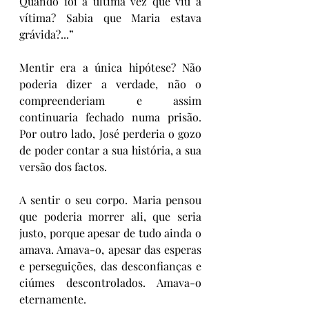
Quando foi a última vez que viu a 
vítima? Sabia que Maria estava 
grávida?...”
Mentir era a única hipótese? Não 
poderia dizer a verdade, não o 
compreenderiam e assim 
continuaria fechado numa prisão. 
Por outro lado, José perderia o gozo 
de poder contar a sua história, a sua 
versão dos factos.
A sentir o seu corpo. Maria pensou 
que poderia morrer ali, que seria 
justo, porque apesar de tudo ainda o 
amava. Amava-o, apesar das esperas 
e perseguições, das desconfianças e 
ciúmes descontrolados. Amava-o 
eternamente. 