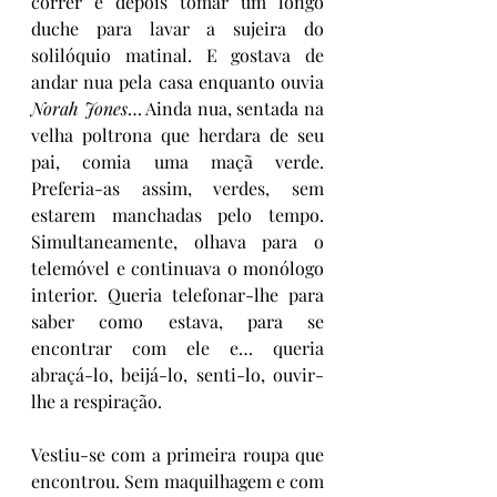
correr e depois tomar um longo 
duche para lavar a sujeira do 
solilóquio matinal. E gostava de 
andar nua pela casa enquanto ouvia 
Norah Jones
… Ainda nua, sentada na 
velha poltrona que herdara de seu 
pai, comia uma maçã verde. 
Preferia-as assim, verdes, sem 
estarem manchadas pelo tempo. 
Simultaneamente, olhava para o 
telemóvel e continuava o monólogo 
interior. Queria telefonar-lhe para 
saber como estava, para se 
encontrar com ele e… queria 
abraçá-lo, beijá-lo, senti-lo, ouvir-
lhe a respiração. 
Vestiu-se com a primeira roupa que 
encontrou. Sem maquilhagem e com 