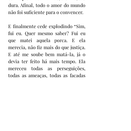
dura. Afinal, todo o amor do mundo 
não foi suficiente para o convencer.
E finalmente cede explodindo “Sim, 
fui eu. Quer mesmo saber? Fui eu 
que matei aquela porca. E ela 
merecia, não fiz mais do que justiça. 
E até me soube bem matá-la, já o 
devia ter feito há mais tempo. Ela 
mereceu todas as perseguições, 
todas as ameaças, todas as facadas 
naquele corpo de cabra! Ela e todas 
as putas que me apareceram à 
frente!!! Ela provocou-me, 
provocou-me até eu rebentar!”
Maria estava cansada, mas tinha 
tudo o que precisava para ser feliz. 