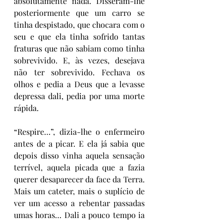
absolutamente nada. Disseram-lhe 
posteriormente que um carro se 
tinha despistado, que chocara com o 
seu e que ela tinha sofrido tantas 
fraturas que não sabiam como tinha 
sobrevivido. E, às vezes, desejava 
não ter sobrevivido. Fechava os 
olhos e pedia a Deus que a levasse 
depressa dali, pedia por uma morte 
rápida. 
“Respire…”, dizia-lhe o enfermeiro 
antes de a picar. E ela já sabia que 
depois disso vinha aquela sensação 
terrível, aquela picada que a fazia 
querer desaparecer da face da Terra. 
Mais um cateter, mais o suplício de 
ver um acesso a rebentar passadas 
umas horas… Dali a pouco tempo ia 