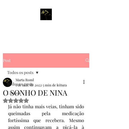
M
A R T A
R
O M L
Post
Todos os posts
Marta Roml
Todos os posts
1 de mai. de 2022
3 min de leitura
O SONHO DE NINA
Contos
Avaliado com NaN de 5 estrelas.
Já não tinha mais veias, tinham sido 
queimadas pela medicação 
fortíssima que recebera. Mesmo 
assim continuavam a picá-la à 