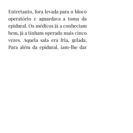
Entretanto, fora levada para o bloco 
operatório e aguardava a toma da 
epidural. Os médicos já a conheciam 
bem, já a tinham operado mais cinco 
vezes. Aquela sala era fria, gelada. 
Para além da epidural, iam-lhe dar 
medicação para se manter calma 
durante a operação. Entretanto, a 
epidural começa a fazer efeito, e a 
medicação também. Nina está 
consciente, demasiado consciente. 
Ouve todas as conversas, sente que 
lhe estão a mexer e imagina o corte 
do bisturi. Não aguenta mais. Não 
aguenta. E começa a cantar para 
distrair a sua atenção da cirurgia. 
Canta para calar os pensamentos. 
Nina canta imaginando-se num 